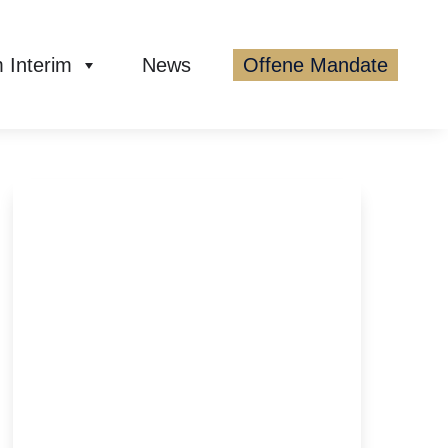
 Interim
News
Offene Mandate