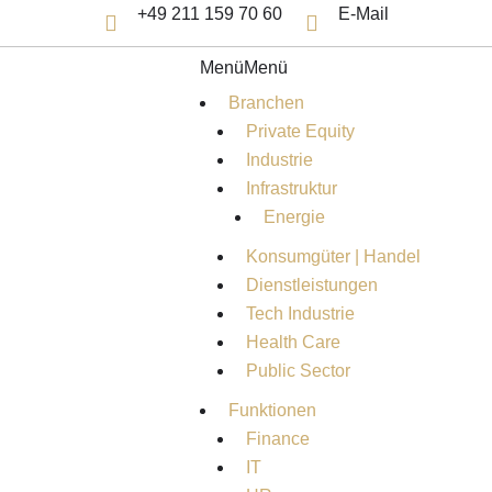
Zum Inhalt springen
+49 211 159 70 60
E-Mail


Menü
Menü
Branchen
Private Equity
Industrie
Infrastruktur
Energie
Konsumgüter | Handel
Dienstleistungen
Tech Industrie
Health Care
Public Sector
Funktionen
Finance
IT